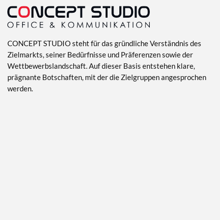
CONCEPT STUDIO steht für das gründliche Verständnis des
Zielmarkts, seiner Bedürfnisse und Präferenzen sowie der
Wettbewerbslandschaft. Auf dieser Basis entstehen klare,
prägnante Botschaften, mit der die Zielgruppen angesprochen
werden.
Office Vorlagen erstellen lassen -
MS PowerPoint Vorlagen
Agentur
MS Office Vorlagen Agentur -
Office Vorlagen vom Profi
Webdesign Agentur –
Web Agency München
Webdesign Spezialisten –
Webdesign Agentur für
Steuerberater
MS PowerPoint Agentur –
PowerPoint Agentur & Spezialisten
für VBA
Greenmeetsblue Agentur –
Webdesign Spezialisten