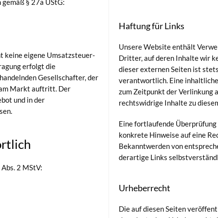
n gemäß § 27a UStG:
Haftung für Links
Unsere Website enthält Verwei
 keine eigene Umsatzsteuer-
Dritter, auf deren Inhalte wir k
agung erfolgt die
dieser externen Seiten ist stet
handelnden Gesellschafter, der
verantwortlich. Eine inhaltliche
 Markt auftritt. Der
zum Zeitpunkt der Verlinkung 
bot und in der
rechtswidrige Inhalte zu diese
sen.
Eine fortlaufende Überprüfung d
konkrete Hinweise auf eine Rec
rtlich
Bekanntwerden von entsprech
derartige Links selbstverständ
8 Abs. 2 MStV:
Urheberrecht
Die auf diesen Seiten veröffen