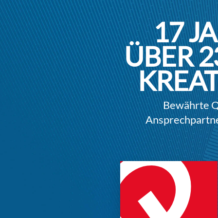
17
JA
ÜBER
2
KREA
Bewährte Qu
Ansprechpartne