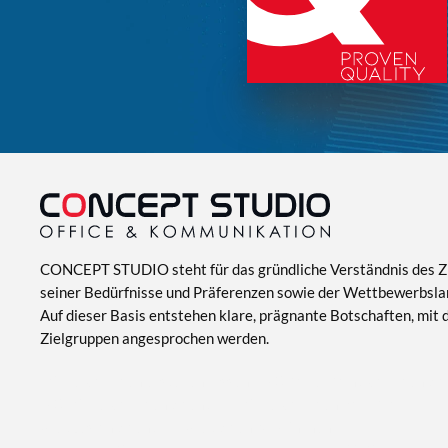
CONCEPT STUDIO steht für das gründliche Verständnis des Z
seiner Bedürfnisse und Präferenzen sowie der Wettbewerbsla
Auf dieser Basis entstehen klare, prägnante Botschaften, mit d
Zielgruppen angesprochen werden.
Office Vorlagen erstellen lassen -
MS PowerPoint Vorlagen Ag
MS Office Vorlagen Agentur -
Office Vorlagen vom Profi
Webdesign Agentur –
Web Agency München